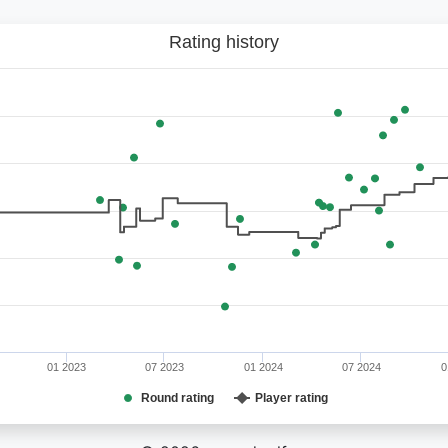
Rating history
01 2023
07 2023
01 2024
07 2024
0
Round rating
Player rating