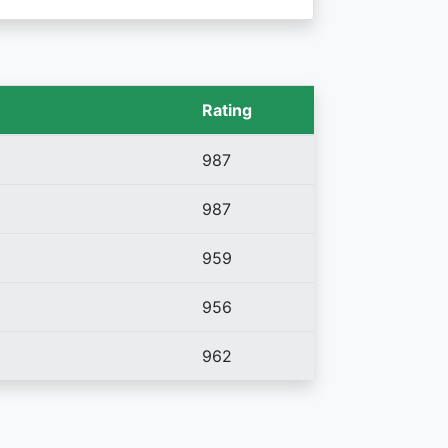
Rating
987
987
959
956
962