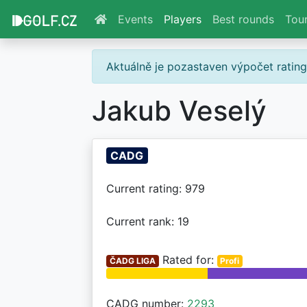
Events
Players
Best rounds
Tou
Aktuálně je pozastaven výpočet ratin
Jakub Veselý
CADG
Current rating: 979
Current rank: 19
Rated for:
ČADG LIGA
Profi
CADG number:
2293