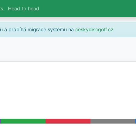
rs
Head to head
gu a probíhá migrace systému na
ceskydiscgolf.cz