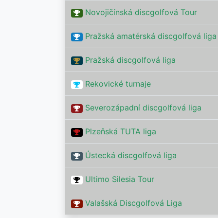
Novojičínská discgolfová Tour
Pražská amatérská discgolfová liga
Pražská discgolfová liga
Rekovické turnaje
Severozápadní discgolfová liga
Plzeňská TUTA liga
Ústecká discgolfová liga
Ultimo Silesia Tour
Valašská Discgolfová Liga