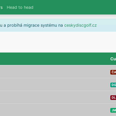
rs
Head to head
gu a probíhá migrace systému na
ceskydiscgolf.cz
Cu
ČA
DG
DL
JM