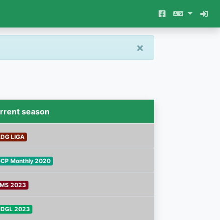
×
rrent season
DG LIGA
CP Monthly 2020
MS 2023
DGL 2023