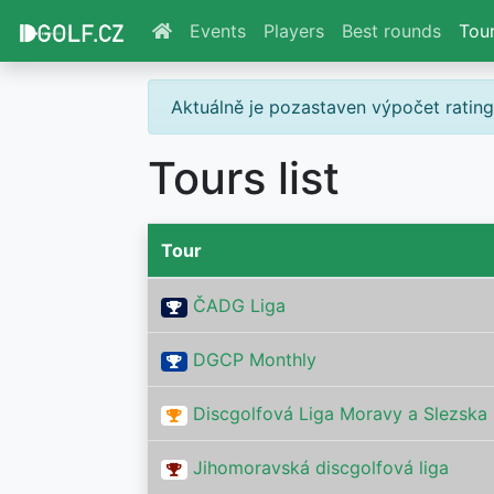
Events
Players
Best rounds
Tou
Aktuálně je pozastaven výpočet ratin
Tours list
Tour
ČADG Liga
DGCP Monthly
Discgolfová Liga Moravy a Slezska
Jihomoravská discgolfová liga