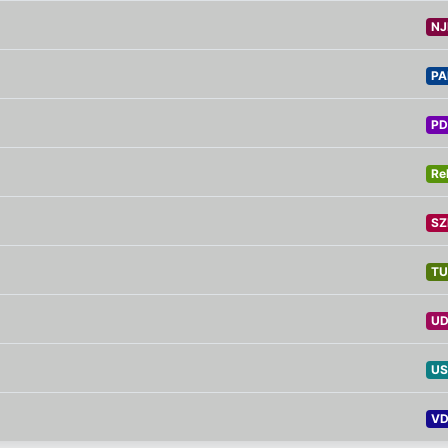
NJ
PA
PD
Re
SZ
TU
UD
US
VD