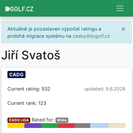
×
Aktuálně je pozastaven výpočet ratingu a
probíhá migrace systému na
ceskydiscgolf.cz
Jiří Svatoš
CADG
Current rating: 932
updated: 9.6.2026
Current rank: 123
Rated for:
ČADG LIGA
White