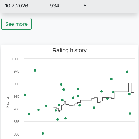
10.2.2026
934
5
See more
Rating history
1000
975
950
925
Rating
900
875
850