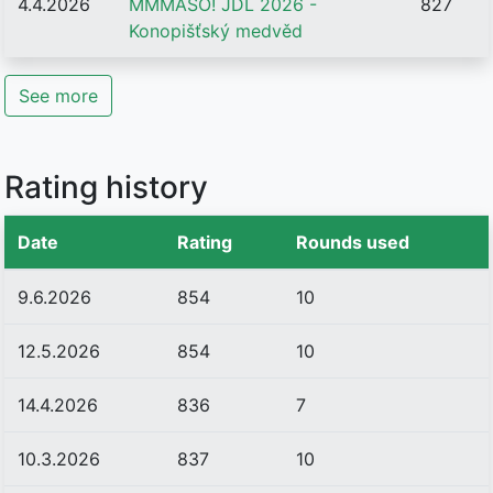
4.4.2026
MMMASO! JDL 2026 -
827
Konopišťský medvěd
See more
Rating history
Date
Rating
Rounds used
9.6.2026
854
10
12.5.2026
854
10
14.4.2026
836
7
10.3.2026
837
10