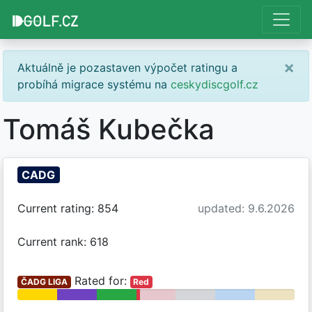
×
Aktuálně je pozastaven výpočet ratingu a
probíhá migrace systému na
ceskydiscgolf.cz
Tomáš Kubečka
CADG
Current rating: 854
updated: 9.6.2026
Current rank: 618
Rated for:
ČADG LIGA
Red