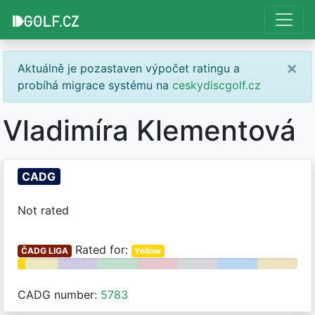
×
Aktuálně je pozastaven výpočet ratingu a
probíhá migrace systému na
ceskydiscgolf.cz
Vladimíra Klementová
CADG
Not rated
Rated for:
ČADG LIGA
Yellow
CADG number:
5783