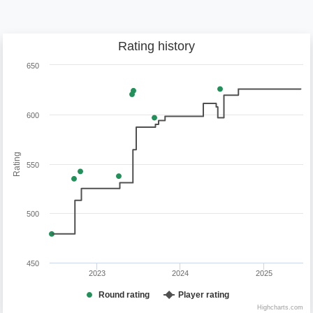
Rating history
650
600
Rating
550
500
450
2023
2024
2025
Round rating
Player rating
Highcharts.com