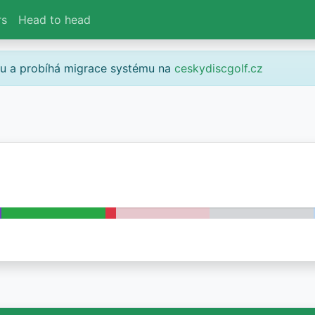
rs
Head to head
gu a probíhá migrace systému na
ceskydiscgolf.cz