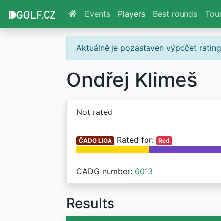
Events
Players
Best rounds
Tou
Aktuálně je pozastaven výpočet ratin
Ondřej Klimeš
Not rated
Rated for:
ČADG LIGA
Red
CADG number:
6013
Results