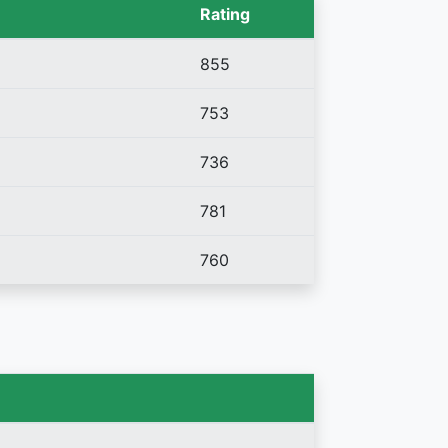
Rating
855
753
736
781
760