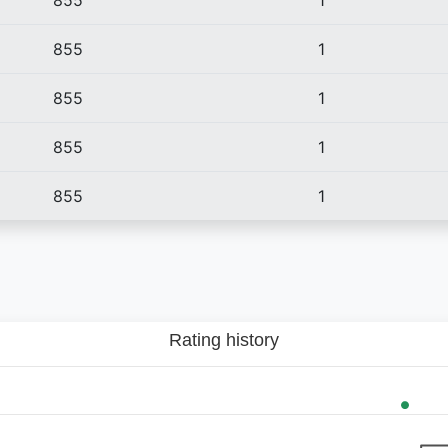
855
1
855
1
855
1
855
1
855
1
Rating history