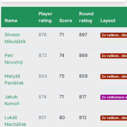
Player
Round
Name
rating
Score
rating
Layout
Silvestr
876
71
897
2x velikon.. dl
Mikuláštík
Petr
873
74
869
2x velikon.. dl
Novotný
Matyáš
854
75
859
2x velikon.. dl
Pavláček
Jakub
674
71
817
2x velikonoce 
Komoň
Lukáš
801
80
812
2x velikon.. dl
Macháček