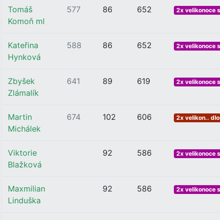
Tomáš
577
86
652
2x velikonoce 
Komoň ml
Kateřina
588
86
652
2x velikonoce 
Hynková
Zbyšek
641
89
619
2x velikonoce 
Zlámalík
Martin
674
102
606
2x velikon.. dl
Michálek
Viktorie
92
586
2x velikonoce 
Blažková
Maxmilian
92
586
2x velikonoce 
Linduška