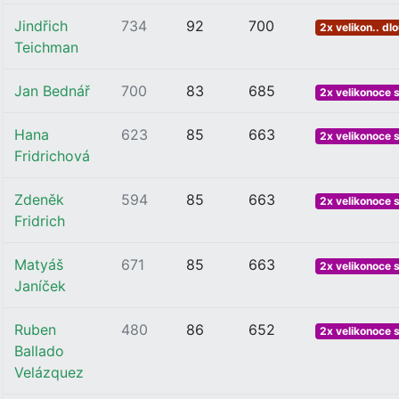
Jindřich
734
92
700
2x velikon.. dl
Teichman
Jan Bednář
700
83
685
2x velikonoce 
Hana
623
85
663
2x velikonoce 
Fridrichová
Zdeněk
594
85
663
2x velikonoce 
Fridrich
Matyáš
671
85
663
2x velikonoce 
Janíček
Ruben
480
86
652
2x velikonoce 
Ballado
Velázquez