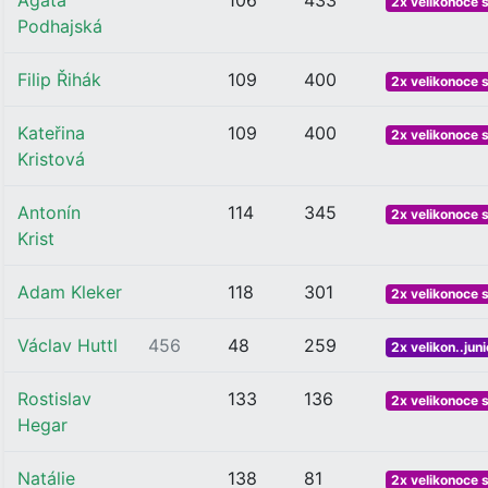
Agáta
106
433
2x velikonoce 
Podhajská
Filip Řihák
109
400
2x velikonoce 
Kateřina
109
400
2x velikonoce 
Kristová
Antonín
114
345
2x velikonoce 
Krist
Adam Kleker
118
301
2x velikonoce 
Václav Huttl
456
48
259
2x velikon..juni
Rostislav
133
136
2x velikonoce 
Hegar
Natálie
138
81
2x velikonoce 