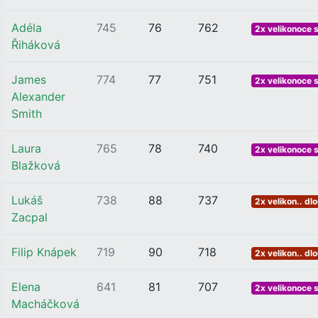
Adéla
745
76
762
2x velikonoce 
Řiháková
James
774
77
751
2x velikonoce 
Alexander
Smith
Laura
765
78
740
2x velikonoce 
Blažková
Lukáš
738
88
737
2x velikon.. dl
Zacpal
Filip Knápek
719
90
718
2x velikon.. dl
Elena
641
81
707
2x velikonoce 
Macháčková