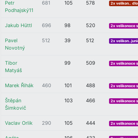
Petr
681
105
578
2x velikon.. dl
Podhajský11
Jakub Hüttl
696
98
520
2x velikonoce 
Pavel
512
39
512
2x velikon..juni
Novotný
Tibor
99
509
2x velikonoce 
Matyáš
Marek Řihák
460
101
488
2x velikonoce 
Štěpán
103
466
2x velikonoce 
Šimkovič
Vaclav Orlik
290
105
444
2x velikonoce 