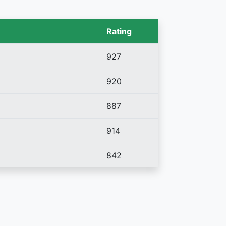
Rating
927
920
887
914
842