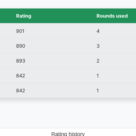
Rating
Rounds used
901
4
890
3
893
2
842
1
842
1
Rating history