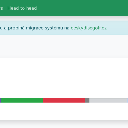
rs
Head to head
gu a probíhá migrace systému na
ceskydiscgolf.cz