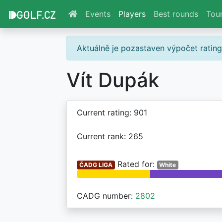
Events
Players
Best rounds
Tou
Aktuálně je pozastaven výpočet ratin
Vít Dupák
Current rating: 901
Current rank: 265
Rated for:
ČADG LIGA
White
CADG number:
2802