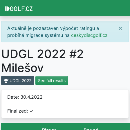
×
Aktuálně je pozastaven výpočet ratingu a
probíhá migrace systému na
ceskydiscgolf.cz
UDGL 2022 #2
Milešov
UDGL 2022
See full results
Date: 30.4.2022
Finalized: ✓