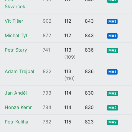
Škvarček
Vít Tišer
902
112
843
MA1
Michal Tyl
872
112
843
MA1
Petr Starý
741
113
836
MA2
(109)
Adam Trejbal
832
113
836
MA1
(110)
Jan Anděl
793
114
830
MA2
Honza Kemr
784
114
830
MA2
Petr Kuliha
782
115
823
MA2