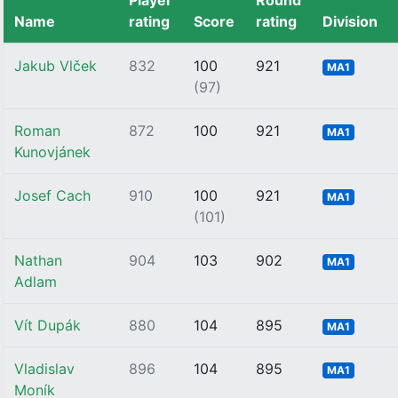
Player
Round
Name
rating
Score
rating
Division
Jakub Vlček
832
100
921
MA1
(97)
Roman
872
100
921
MA1
Kunovjánek
Josef Cach
910
100
921
MA1
(101)
Nathan
904
103
902
MA1
Adlam
Vít Dupák
880
104
895
MA1
Vladislav
896
104
895
MA1
Moník