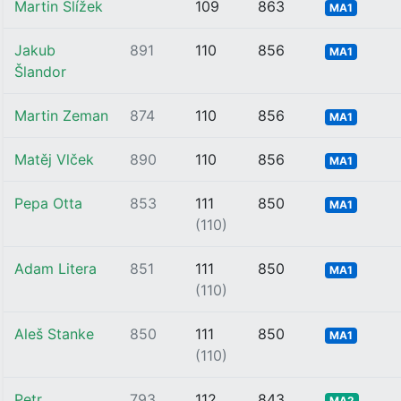
Martin Slížek
109
863
MA1
Jakub
891
110
856
MA1
Šlandor
Martin Zeman
874
110
856
MA1
Matěj Vlček
890
110
856
MA1
Pepa Otta
853
111
850
MA1
(110)
Adam Litera
851
111
850
MA1
(110)
Aleš Stanke
850
111
850
MA1
(110)
Petr
793
112
843
MA2