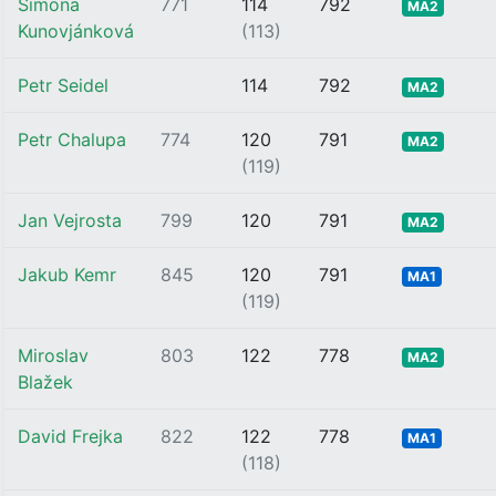
Simona
771
114
792
MA2
Kunovjánková
(113)
Petr Seidel
114
792
MA2
Petr Chalupa
774
120
791
MA2
(119)
Jan Vejrosta
799
120
791
MA2
Jakub Kemr
845
120
791
MA1
(119)
Miroslav
803
122
778
MA2
Blažek
David Frejka
822
122
778
MA1
(118)