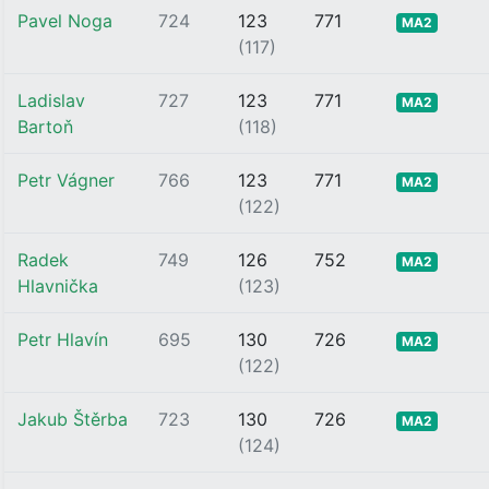
Pavel Noga
724
123
771
MA2
(117)
Ladislav
727
123
771
MA2
Bartoň
(118)
Petr Vágner
766
123
771
MA2
(122)
Radek
749
126
752
MA2
Hlavnička
(123)
Petr Hlavín
695
130
726
MA2
(122)
Jakub Štěrba
723
130
726
MA2
(124)