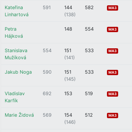
Kateřina
591
144
582
MA3
Linhartová
(138)
Petra
148
554
MA3
Hájková
Stanislava
554
151
533
MA3
Mužíková
(141)
Jakub Noga
590
151
533
MA3
(145)
Vladislav
692
153
519
MA3
Karfík
Marie Židová
569
154
512
MA3
(146)