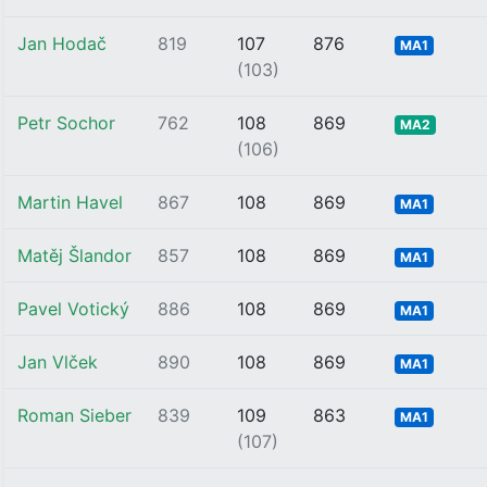
Jan Hodač
819
107
876
MA1
(103)
Petr Sochor
762
108
869
MA2
(106)
Martin Havel
867
108
869
MA1
Matěj Šlandor
857
108
869
MA1
Pavel Votický
886
108
869
MA1
Jan Vlček
890
108
869
MA1
Roman Sieber
839
109
863
MA1
(107)