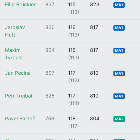
Filip Brückler
837
115
823
MA1
(113)
Jaroslav
830
116
817
MA1
Huttr
(113)
Maxim
834
116
817
MA1
Tyrpekl
(113)
Jan Pecina
807
117
810
MA1
(112)
Petr Trejbal
825
117
810
MA1
(114)
Pavel Bartoň
768
118
804
MA2
(117)