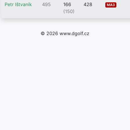
Petr Ištvaník
495
166
428
MA3
(150)
© 2026 www.dgolf.cz