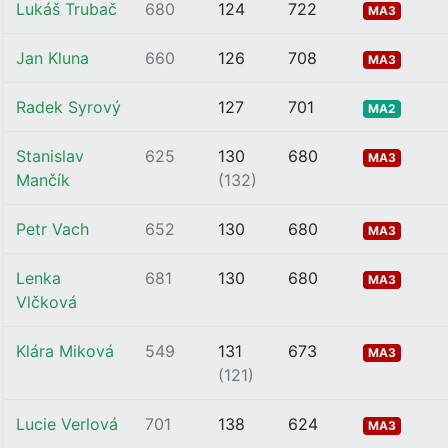
Lukáš Trubač
680
124
722
MA3
Jan Kluna
660
126
708
MA3
Radek Syrový
127
701
MA2
Stanislav
625
130
680
MA3
Mančík
(132)
Petr Vach
652
130
680
MA3
Lenka
681
130
680
MA3
Vlčková
Klára Miková
549
131
673
MA3
(121)
Lucie Verlová
701
138
624
MA3