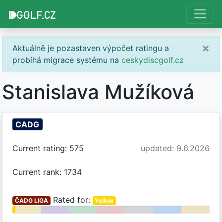
×
Aktuálně je pozastaven výpočet ratingu a
probíhá migrace systému na
ceskydiscgolf.cz
Stanislava Mužíková
CADG
Current rating: 575
updated: 9.6.2026
Current rank: 1734
Rated for:
ČADG LIGA
Yellow