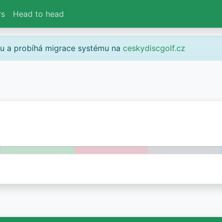
rs
Head to head
gu a probíhá migrace systému na
ceskydiscgolf.cz