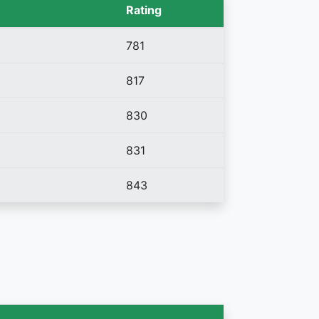
Rating
781
817
830
831
843