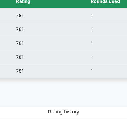
Rating
Rounds used
781
1
781
1
781
1
781
1
781
1
Rating history