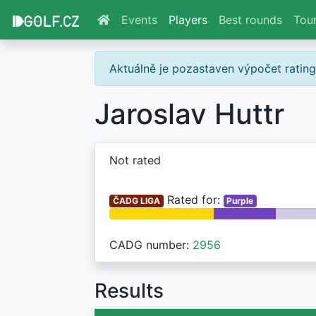
Events
Players
Best rounds
Tou
Aktuálně je pozastaven výpočet ratin
Jaroslav Huttr
Not rated
Rated for:
ČADG LIGA
Purple
CADG number:
2956
Results