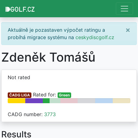
×
Aktuálně je pozastaven výpočet ratingu a
probíhá migrace systému na
ceskydiscgolf.cz
Zdeněk Tomášů
Not rated
Rated for:
ČADG LIGA
Green
CADG number:
3773
Results