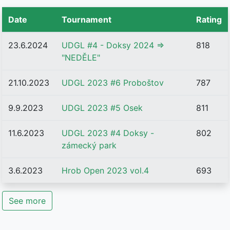
Date
Tournament
Rating
23.6.2024
UDGL #4 - Doksy 2024 =>
818
"NEDĚLE"
21.10.2023
UDGL 2023 #6 Proboštov
787
9.9.2023
UDGL 2023 #5 Osek
811
11.6.2023
UDGL 2023 #4 Doksy -
802
zámecký park
3.6.2023
Hrob Open 2023 vol.4
693
See more