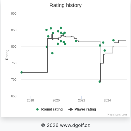
Rating history
900
850
800
Rating
750
700
650
2018
2020
2022
2024
Round rating
Player rating
Highcharts.com
© 2026 www.dgolf.cz