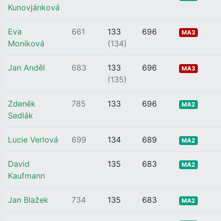
Kunovjánková
Eva
661
133
696
MA3
Moníková
(134)
Jan Anděl
683
133
696
MA3
(135)
Zdeněk
785
133
696
MA2
Sedlák
Lucie Verlová
699
134
689
MA2
David
135
683
MA2
Kaufmann
Jan Blažek
734
135
683
MA2