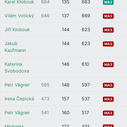
Karel Klobouk
684
135
683
MA2
Vilém Votický
646
137
669
MA3
Jiří Klobouk
144
623
MA3
Jakub
144
623
MA3
Kaufmann
Katerina
146
610
MA3
Svobodova
Petr Vágner
565
148
597
MA3
Irena Čepická
473
157
537
MA3
Petr Vágner
541
160
517
MA3
Michaela
173
431
MA3