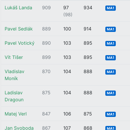
Lukáš Landa
909
97
934
MA1
(98)
Pavel Sedlák
889
100
914
MA1
Pavel Votický
890
103
895
MA1
Vít Tišer
899
103
895
MA1
Vladislav
870
104
888
MA1
Moník
Ladislav
875
104
888
MA1
Dragoun
Matej Verl
847
106
875
MA1
Jan Svoboda
867
107
868
MA1