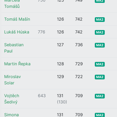
Marcela
750
125
749
MA2
Tomášů
Tomáš Mašín
126
742
MA2
Lukáš Húska
776
126
742
MA2
Sebastian
127
736
MA2
Paul
Martin Řepka
128
729
MA2
Miroslav
129
722
MA2
Solar
Vojtěch
643
131
709
MA2
Šedivý
(130)
Simona
131
709
MA2