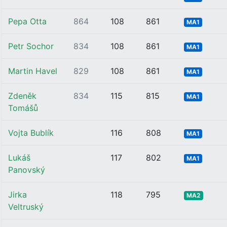
Pepa Otta
864
108
861
MA1
Petr Sochor
834
108
861
MA1
Martin Havel
829
108
861
MA1
Zdeněk
834
115
815
MA1
Tomášů
Vojta Bublík
116
808
MA1
Lukáš
117
802
MA1
Panovský
Jirka
118
795
MA2
Veltruský