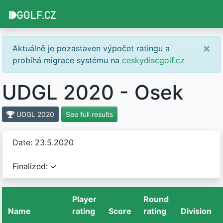
×
Aktuálně je pozastaven výpočet ratingu a
probíhá migrace systému na
ceskydiscgolf.cz
UDGL 2020 - Osek
UDGL 2020
See full results
Date: 23.5.2020
Finalized: ✓
Player
Round
Name
rating
Score
rating
Division