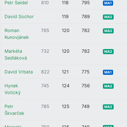
Petr Seidel
810
118
795
MA1
David Sochor
119
789
MA2
Roman
765
120
782
MA2
Kunovjánek
Markéta
732
120
782
MA2
Sedláková
David Vrbata
822
121
775
MA1
Hynek
745
124
756
MA2
Votický
Petr
785
125
749
MA2
Škvarček