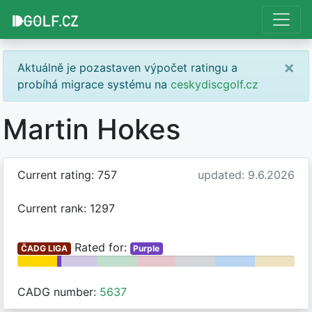
×
Aktuálně je pozastaven výpočet ratingu a
probíhá migrace systému na
ceskydiscgolf.cz
Martin Hokes
Current rating: 757
updated: 9.6.2026
Current rank: 1297
Rated for:
ČADG LIGA
Purple
CADG number:
5637