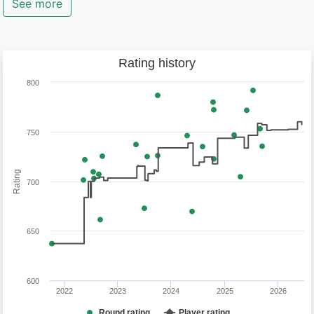
See more
Rating history
800
750
Rating
700
650
600
2022
2023
2024
2025
2026
Round rating
Player rating