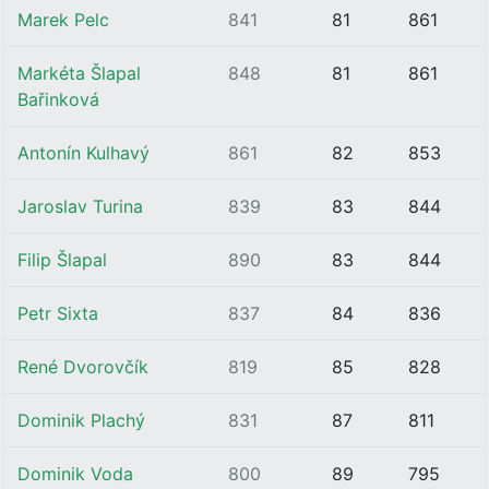
Marek Pelc
841
81
861
Markéta Šlapal
848
81
861
Bařinková
Antonín Kulhavý
861
82
853
Jaroslav Turina
839
83
844
Filip Šlapal
890
83
844
Petr Sixta
837
84
836
René Dvorovčík
819
85
828
Dominik Plachý
831
87
811
Dominik Voda
800
89
795