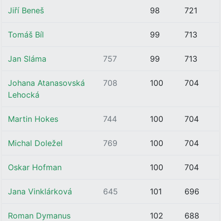
Jiří Beneš
98
721
Tomáš Bíl
99
713
Jan Sláma
757
99
713
Johana Atanasovská
708
100
704
Lehocká
Martin Hokes
744
100
704
Michal Doležel
769
100
704
Oskar Hofman
100
704
Jana Vinklárková
645
101
696
Roman Dymanus
102
688