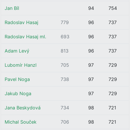
Jan Bíl
94
754
Radoslav Hasaj
779
96
737
Radoslav Hasaj ml.
693
96
737
Adam Levý
813
96
737
Lubomír Hanzl
705
97
729
Pavel Noga
738
97
729
Jakub Noga
97
729
Jana Beskydová
734
98
721
Michal Souček
706
98
721