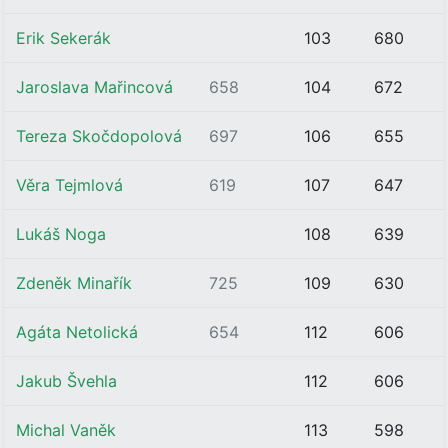
Erik Sekerák
103
680
Jaroslava Mařincová
658
104
672
Tereza Skočdopolová
697
106
655
Věra Tejmlová
619
107
647
Lukáš Noga
108
639
Zdeněk Minařík
725
109
630
Agáta Netolická
654
112
606
Jakub Švehla
112
606
Michal Vaněk
113
598