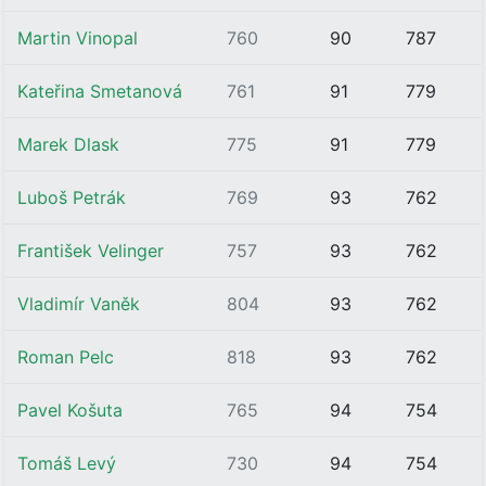
Martin Vinopal
760
90
787
Kateřina Smetanová
761
91
779
Marek Dlask
775
91
779
Luboš Petrák
769
93
762
František Velinger
757
93
762
Vladimír Vaněk
804
93
762
Roman Pelc
818
93
762
Pavel Košuta
765
94
754
Tomáš Levý
730
94
754