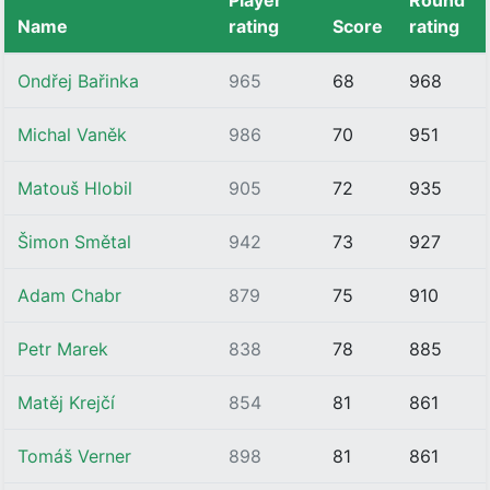
Player
Round
Name
rating
Score
rating
Ondřej Bařinka
965
68
968
Michal Vaněk
986
70
951
Matouš Hlobil
905
72
935
Šimon Smětal
942
73
927
Adam Chabr
879
75
910
Petr Marek
838
78
885
Matěj Krejčí
854
81
861
Tomáš Verner
898
81
861