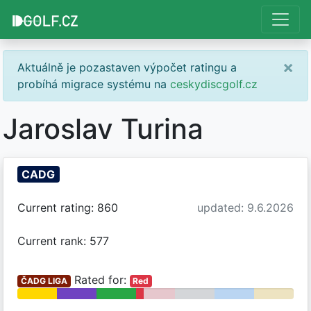
×
Aktuálně je pozastaven výpočet ratingu a
probíhá migrace systému na
ceskydiscgolf.cz
Jaroslav Turina
CADG
Current rating: 860
updated: 9.6.2026
Current rank: 577
Rated for:
ČADG LIGA
Red