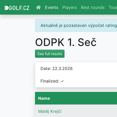
Events
Players
Best rounds
Tou
Aktuálně je pozastaven výpočet ratin
ODPK 1. Seč
See full results
Date: 22.3.2026
Finalized: ✓
Name
Matěj Krejčí