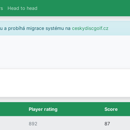
rs
Head to head
gu a probíhá migrace systému na
ceskydiscgolf.cz
Player rating
Score
892
87