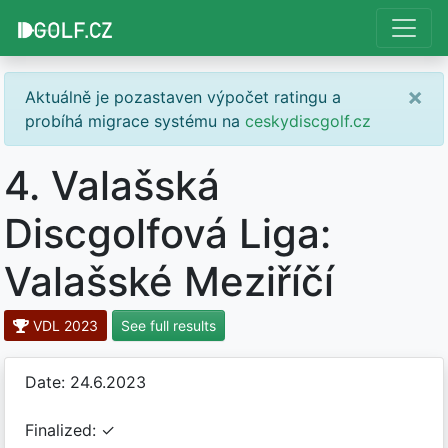
×
Aktuálně je pozastaven výpočet ratingu a
probíhá migrace systému na
ceskydiscgolf.cz
4. Valašská
Discgolfová Liga:
Valašské Meziříčí
VDL 2023
See full results
Date: 24.6.2023
Finalized: ✓