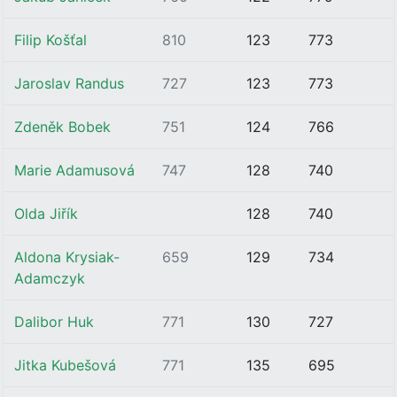
Filip Košťal
810
123
773
Jaroslav Randus
727
123
773
Zdeněk Bobek
751
124
766
Marie Adamusová
747
128
740
Olda Jiřík
128
740
Aldona Krysiak-
659
129
734
Adamczyk
Dalibor Huk
771
130
727
Jitka Kubešová
771
135
695