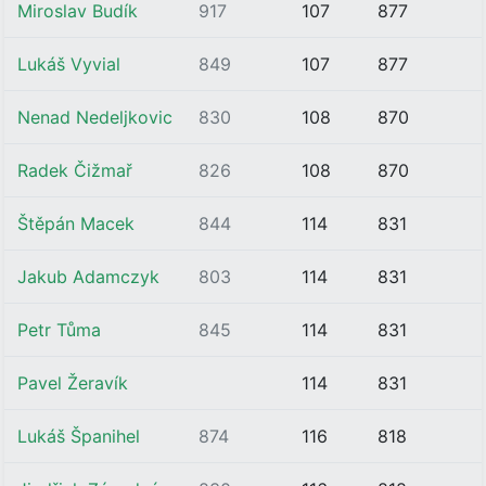
Miroslav Budík
917
107
877
Lukáš Vyvial
849
107
877
Nenad Nedeljkovic
830
108
870
Radek Čižmař
826
108
870
Štěpán Macek
844
114
831
Jakub Adamczyk
803
114
831
Petr Tůma
845
114
831
Pavel Žeravík
114
831
Lukáš Španihel
874
116
818