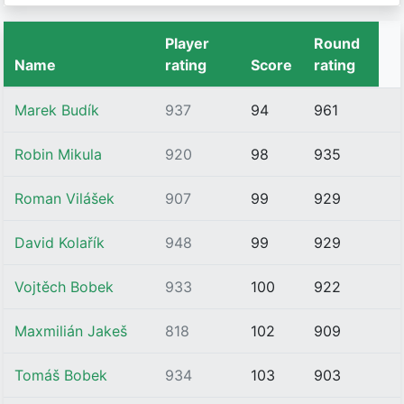
Player
Round
Name
rating
Score
rating
Marek Budík
937
94
961
Robin Mikula
920
98
935
Roman Vilášek
907
99
929
David Kolařík
948
99
929
Vojtěch Bobek
933
100
922
Maxmilián Jakeš
818
102
909
Tomáš Bobek
934
103
903