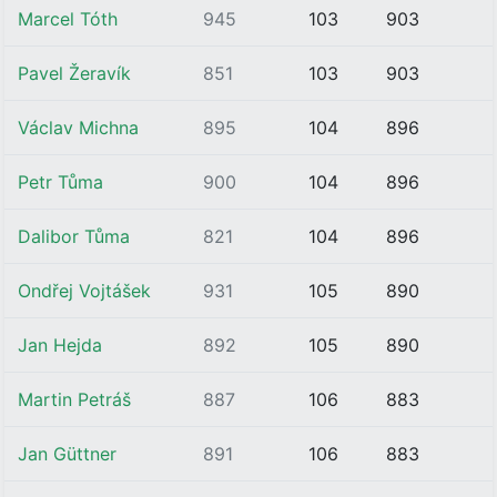
Marcel Tóth
945
103
903
Pavel Žeravík
851
103
903
Václav Michna
895
104
896
Petr Tůma
900
104
896
Dalibor Tůma
821
104
896
Ondřej Vojtášek
931
105
890
Jan Hejda
892
105
890
Martin Petráš
887
106
883
Jan Güttner
891
106
883