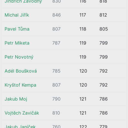
Jindřich Závodný
830
116
818
Michal Jiřík
846
117
812
Pavel Tůma
807
118
805
Petr Miketa
787
119
799
Petr Novotný
119
799
Adél Boušková
785
120
792
Kryštof Kempa
807
120
792
Jakub Moj
790
121
786
Vojtěch Zavičák
810
121
786
Jakub Janíček
760
122
779