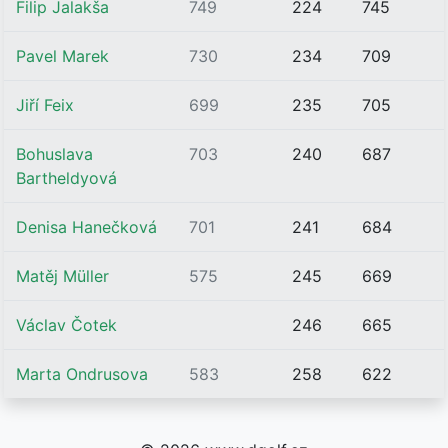
Filip Jalakša
749
224
745
Pavel Marek
730
234
709
Jiří Feix
699
235
705
Bohuslava
703
240
687
Bartheldyová
Denisa Hanečková
701
241
684
Matěj Müller
575
245
669
Václav Čotek
246
665
Marta Ondrusova
583
258
622