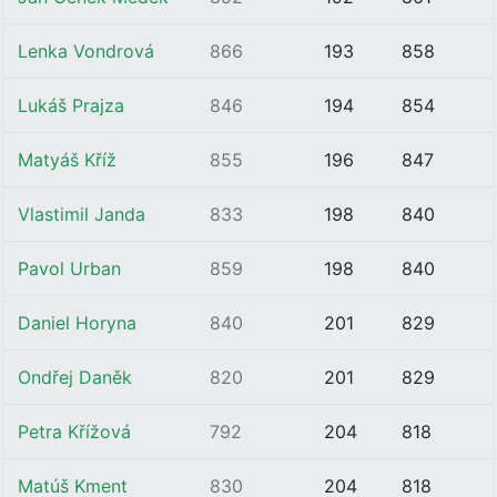
Lenka Vondrová
866
193
858
Lukáš Prajza
846
194
854
Matyáš Kříž
855
196
847
Vlastimil Janda
833
198
840
Pavol Urban
859
198
840
Daniel Horyna
840
201
829
Ondřej Daněk
820
201
829
Petra Křížová
792
204
818
Matúš Kment
830
204
818