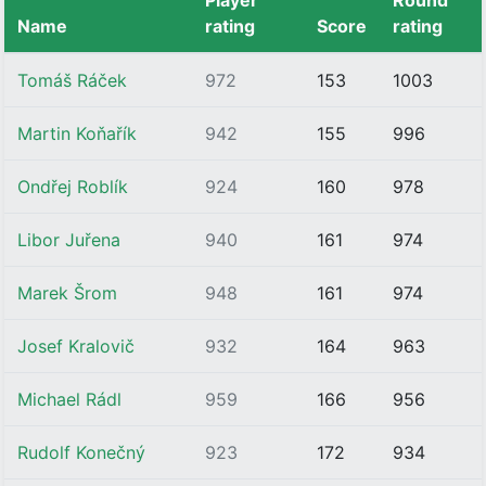
Player
Round
Name
rating
Score
rating
Tomáš Ráček
972
153
1003
Martin Koňařík
942
155
996
Ondřej Roblík
924
160
978
Libor Juřena
940
161
974
Marek Šrom
948
161
974
Josef Kralovič
932
164
963
Michael Rádl
959
166
956
Rudolf Konečný
923
172
934