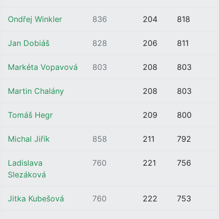
Ondřej Winkler
836
204
818
Jan Dobiáš
828
206
811
Markéta Vopavová
803
208
803
Martin Chalány
208
803
Tomáš Hegr
209
800
Michal Jiřík
858
211
792
Ladislava
760
221
756
Slezáková
Jitka Kubešová
760
222
753