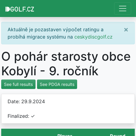
×
Aktuálně je pozastaven výpočet ratingu a
probíhá migrace systému na
ceskydiscgolf.cz
O pohár starosty obce
Kobylí - 9. ročník
See full results
See PDGA results
Date: 29.9.2024
Finalized: ✓