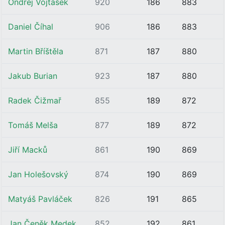
Ondřej Vojtášek
920
186
883
Daniel Číhal
906
186
883
Martin Bříštěla
871
187
880
Jakub Burian
923
187
880
Radek Čižmař
855
189
872
Tomáš Melša
877
189
872
Jiří Macků
861
190
869
Jan Holešovský
874
190
869
Matyáš Pavláček
826
191
865
Jan Čeněk Medek
852
192
861