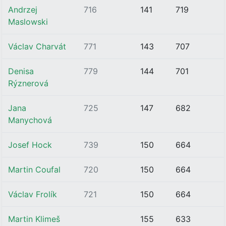
Andrzej
716
141
719
Maslowski
Václav Charvát
771
143
707
Denisa
779
144
701
Rýznerová
Jana
725
147
682
Manychová
Josef Hock
739
150
664
Martin Coufal
720
150
664
Václav Frolík
721
150
664
Martin Klimeš
155
633