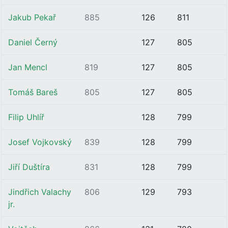
Jakub Pekař
885
126
811
Daniel Černý
127
805
Jan Mencl
819
127
805
Tomáš Bareš
805
127
805
Filip Uhlíř
128
799
Josef Vojkovský
839
128
799
Jiří Duštíra
831
128
799
Jindřich Valachy
806
129
793
jr.