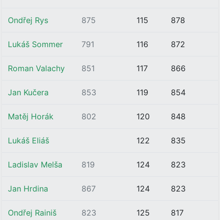
Ondřej Rys
875
115
878
Lukáš Sommer
791
116
872
Roman Valachy
851
117
866
Jan Kučera
853
119
854
Matěj Horák
802
120
848
Lukáš Eliáš
122
835
Ladislav Melša
819
124
823
Jan Hrdina
867
124
823
Ondřej Rainiš
823
125
817