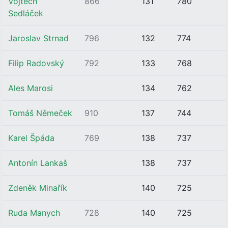
Vojtěch
866
131
780
Sedláček
Jaroslav Strnad
796
132
774
Filip Radovský
792
133
768
Ales Marosi
134
762
Tomáš Němeček
910
137
744
Karel Špáda
769
138
737
Antonín Lankaš
138
737
Zdeněk Minařík
140
725
Ruda Manych
728
140
725