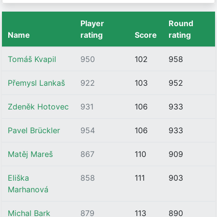
Player
Round
Name
rating
Score
rating
Tomáš Kvapil
950
102
958
Přemysl Lankaš
922
103
952
Zdeněk Hotovec
931
106
933
Pavel Brückler
954
106
933
Matěj Mareš
867
110
909
Eliška
858
111
903
Marhanová
Michal Bark
879
113
890