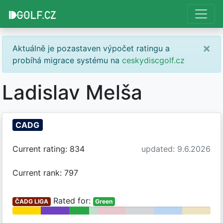
×
Aktuálně je pozastaven výpočet ratingu a
probíhá migrace systému na
ceskydiscgolf.cz
Ladislav Melša
CADG
Current rating: 834
updated: 9.6.2026
Current rank: 797
Rated for:
ČADG LIGA
Green