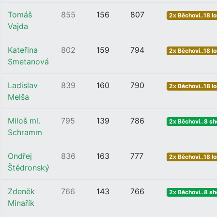
Tomáš
855
156
807
2x Běchovi..18 l
Vajda
Kateřina
802
159
794
2x Běchovi..18 l
Smetanová
Ladislav
839
160
790
2x Běchovi..18 l
Melša
Miloš ml.
795
139
786
2x Běchovi..8 sh
Schramm
Ondřej
836
163
777
2x Běchovi..18 l
Štědronský
Zdeněk
766
143
766
2x Běchovi..8 sh
Minařík