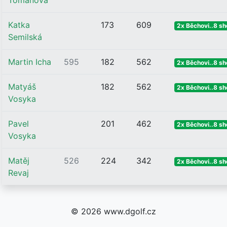
Tomanová
Katka
173
609
2x Běchovi..8 sh
Semilská
Martin Icha
595
182
562
2x Běchovi..8 sh
Matyáš
182
562
2x Běchovi..8 sh
Vosyka
Pavel
201
462
2x Běchovi..8 sh
Vosyka
Matěj
526
224
342
2x Běchovi..8 sh
Revaj
© 2026 www.dgolf.cz