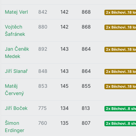
Matej Verl
842
142
868
2x Běchovi..18 l
Vojtěch
880
142
868
2x Běchovi..18 l
Šafránek
Jan Čeněk
892
143
864
2x Běchovi..18 l
Medek
Jiří Slanař
848
143
864
2x Běchovi..18 l
Matěj
853
145
855
2x Běchovi..18 l
Červený
Jiří Boček
775
134
813
2x Běchovi..8 sh
Šimon
760
135
807
2x Běchovi..8 sh
Erdinger