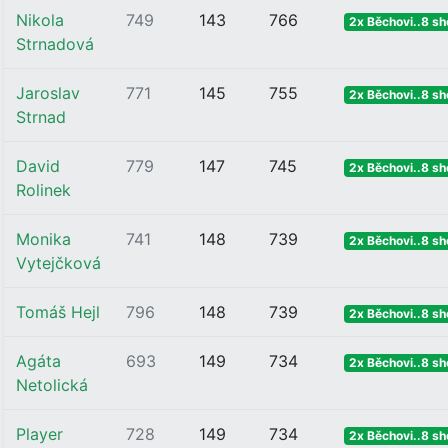
Nikola
749
143
766
2x Běchovi..8 sh
Strnadová
Jaroslav
771
145
755
2x Běchovi..8 sh
Strnad
David
779
147
745
2x Běchovi..8 sh
Rolinek
Monika
741
148
739
2x Běchovi..8 sh
Vytejčková
Tomáš Hejl
796
148
739
2x Běchovi..8 sh
Agáta
693
149
734
2x Běchovi..8 sh
Netolická
Player
728
149
734
2x Běchovi..8 sh