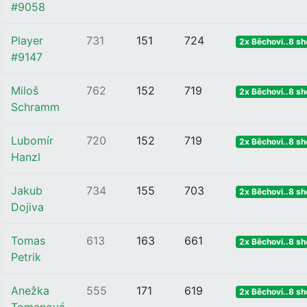
#9058
Player
731
151
724
2x Běchovi..8 sh
#9147
Miloš
762
152
719
2x Běchovi..8 sh
Schramm
Lubomír
720
152
719
2x Běchovi..8 sh
Hanzl
Jakub
734
155
703
2x Běchovi..8 sh
Dojiva
Tomas
613
163
661
2x Běchovi..8 sh
Petrik
Anežka
555
171
619
2x Běchovi..8 sh