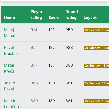
Player
Round
Name
rating
Score
rating
Layout
Matěj
914
121
959
2x Běchovi..18 l
Mareš
Pavel
954
127
933
2x Běchovi..18 l
Brückler
Matěj
877
137
890
2x Běchovi..18 l
Krejčí
Jakub
863
139
881
2x Běchovi..18 l
Pekař
Marek
880
139
881
2x Běchovi..18 l
Letošník