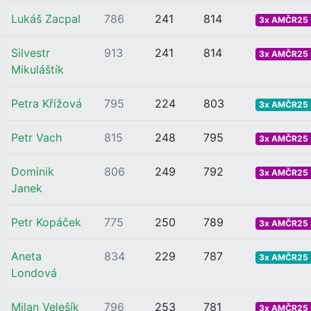
Lukáš Zacpal
786
241
814
3x AMČR25 .
Silvestr
913
241
814
3x AMČR25 .
Mikuláštík
Petra Křížová
795
224
803
3x AMČR25 .
Petr Vach
815
248
795
3x AMČR25 .
Dominik
806
249
792
3x AMČR25 .
Janek
Petr Kopáček
775
250
789
3x AMČR25 .
Aneta
834
229
787
3x AMČR25 .
Londová
Milan Velešík
796
253
781
3x AMČR25 .