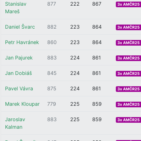
Stanislav
877
222
867
3x AMČR25 .
Mareš
Daniel Švarc
882
223
864
3x AMČR25 .
Petr Havránek
860
223
864
3x AMČR25 .
Jan Pajurek
883
224
861
3x AMČR25 .
Jan Dobiáš
845
224
861
3x AMČR25 .
Pavel Vávra
875
224
861
3x AMČR25 .
Marek Kloupar
779
225
859
3x AMČR25 .
Jaroslav
883
225
859
3x AMČR25 .
Kalman