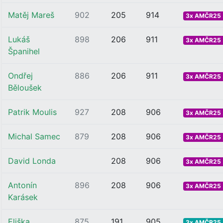
Matěj Mareš
902
205
914
3x AMČR25 .
Lukáš
898
206
911
3x AMČR25 .
Španihel
Ondřej
886
206
911
3x AMČR25 .
Běloušek
Patrik Moulis
927
208
906
3x AMČR25 .
Michal Samec
879
208
906
3x AMČR25 .
David Londa
208
906
3x AMČR25 .
Antonín
896
208
906
3x AMČR25 .
Karásek
Eliška
875
191
905
3x AMČR25 .