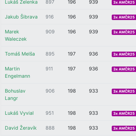
Lukáš Zelenka
897
196
939
3x AMČR25 .
Jakub Šibrava
916
196
939
3x AMČR25 .
Marek
909
196
939
3x AMČR25 .
Waleczek
Tomáš Melša
895
197
936
3x AMČR25 .
Martin
911
197
936
3x AMČR25 .
Engelmann
Bohuslav
906
198
933
3x AMČR25 .
Langr
Lukáš Vyvial
951
198
933
3x AMČR25 .
David Žeravík
888
198
933
3x AMČR25 .