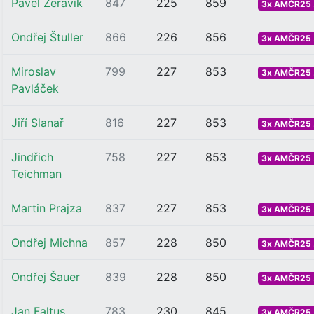
Pavel Žeravík
847
225
859
3x AMČR25 .
Ondřej Štuller
866
226
856
3x AMČR25 .
Miroslav
799
227
853
3x AMČR25 .
Pavláček
Jiří Slanař
816
227
853
3x AMČR25 .
Jindřich
758
227
853
3x AMČR25 .
Teichman
Martin Prajza
837
227
853
3x AMČR25 .
Ondřej Michna
857
228
850
3x AMČR25 .
Ondřej Šauer
839
228
850
3x AMČR25 .
Jan Faltus
783
230
845
3x AMČR25 .