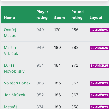
Player
Round
Name
rating
Score
rating
Layout
Ondřej
949
179
986
3x AMČR25 .
Mazoch
Martin
949
180
983
3x AMČR25 .
Vrbíček
Lukáš
934
184
972
3x AMČR25 .
Novobilský
Vojtěch Bobek
968
186
967
3x AMČR25 .
Jan Mrůzek
952
186
967
3x AMČR25 .
Matyáš
874
189
958
3x AMČR25 .