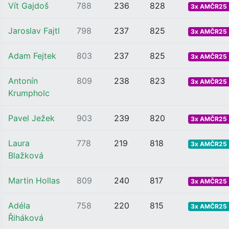
Vít Gajdoš
788
236
828
3x AMČR25 .
Jaroslav Fajtl
798
237
825
3x AMČR25 .
Adam Fejtek
803
237
825
3x AMČR25 .
Antonín
809
238
823
3x AMČR25 .
Krumpholc
Pavel Ježek
903
239
820
3x AMČR25 .
Laura
778
219
818
3x AMČR25 .
Blažková
Martin Hollas
809
240
817
3x AMČR25 .
Adéla
758
220
815
3x AMČR25 .
Řiháková