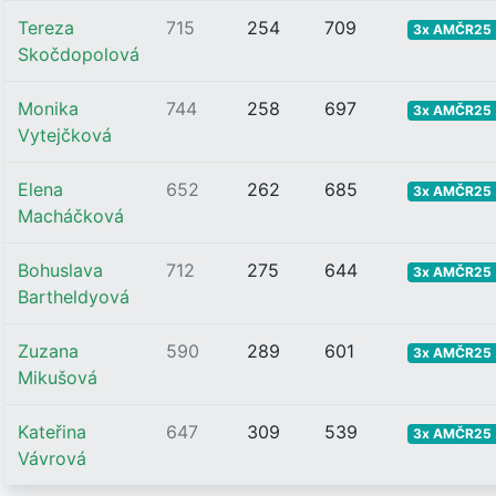
Tereza
715
254
709
3x AMČR25 .
Skočdopolová
Monika
744
258
697
3x AMČR25 .
Vytejčková
Elena
652
262
685
3x AMČR25 .
Macháčková
Bohuslava
712
275
644
3x AMČR25 .
Bartheldyová
Zuzana
590
289
601
3x AMČR25 .
Mikušová
Kateřina
647
309
539
3x AMČR25 .
Vávrová