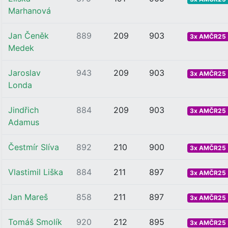
Marhanová
Jan Čeněk
889
209
903
3x AMČR25 .
Medek
Jaroslav
943
209
903
3x AMČR25 .
Londa
Jindřich
884
209
903
3x AMČR25 .
Adamus
Čestmír Slíva
892
210
900
3x AMČR25 .
Vlastimil Liška
884
211
897
3x AMČR25 .
Jan Mareš
858
211
897
3x AMČR25 .
Tomáš Smolík
920
212
895
3x AMČR25 .