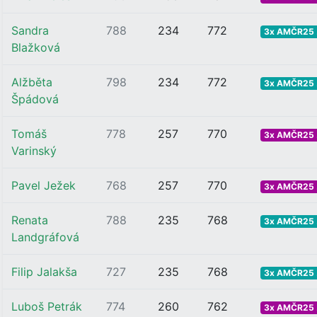
Sandra
788
234
772
3x AMČR25 .
Blažková
Alžběta
798
234
772
3x AMČR25 .
Špádová
Tomáš
778
257
770
3x AMČR25 .
Varinský
Pavel Ježek
768
257
770
3x AMČR25 .
Renata
788
235
768
3x AMČR25 .
Landgráfová
Filip Jalakša
727
235
768
3x AMČR25 .
Luboš Petrák
774
260
762
3x AMČR25 .