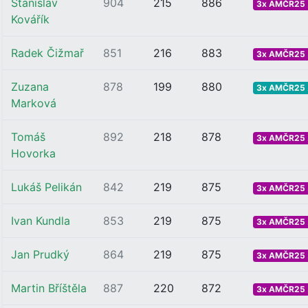
Stanislav
904
215
886
3x AMČR25 .
Kovářík
Radek Čižmař
851
216
883
3x AMČR25 .
Zuzana
878
199
880
3x AMČR25 .
Marková
Tomáš
892
218
878
3x AMČR25 .
Hovorka
Lukáš Pelikán
842
219
875
3x AMČR25 .
Ivan Kundla
853
219
875
3x AMČR25 .
Jan Prudký
864
219
875
3x AMČR25 .
Martin Bříštěla
887
220
872
3x AMČR25 .