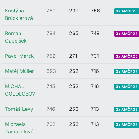
Kristýna
760
239
756
3x AMČR25 .
Brücklerová
Roman
794
265
748
3x AMČR25 .
Cabejšek
Pavel Marek
752
271
731
3x AMČR25 .
Matěj Müller
693
252
716
3x AMČR25 .
MICHAL
745
252
716
3x AMČR25 .
GOLOLOBOV
Tomáš Levý
746
253
713
3x AMČR25 .
Michaela
702
253
713
3x AMČR25 .
Zamazalová