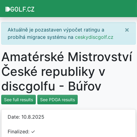
×
Aktuálně je pozastaven výpočet ratingu a
probíhá migrace systému na
ceskydiscgolf.cz
Amatérské Mistrovství
České republiky v
discgolfu - Búřov
See full results
See PDGA results
Date: 10.8.2025
Finalized: ✓