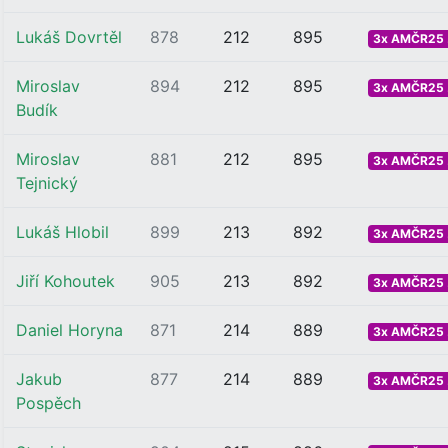
Lukáš Dovrtěl
878
212
895
3x AMČR25 .
Miroslav
894
212
895
3x AMČR25 .
Budík
Miroslav
881
212
895
3x AMČR25 .
Tejnický
Lukáš Hlobil
899
213
892
3x AMČR25 .
Jiří Kohoutek
905
213
892
3x AMČR25 .
Daniel Horyna
871
214
889
3x AMČR25 .
Jakub
877
214
889
3x AMČR25 .
Pospěch