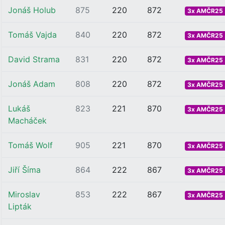
Jonáš Holub
875
220
872
3x AMČR25 .
Tomáš Vajda
840
220
872
3x AMČR25 .
David Strama
831
220
872
3x AMČR25 .
Jonáš Adam
808
220
872
3x AMČR25 .
Lukáš
823
221
870
3x AMČR25 .
Macháček
Tomáš Wolf
905
221
870
3x AMČR25 .
Jiří Šíma
864
222
867
3x AMČR25 .
Miroslav
853
222
867
3x AMČR25 .
Lipták