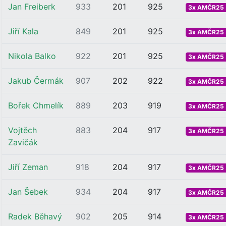
Jan Freiberk
933
201
925
3x AMČR25 .
Jiří Kala
849
201
925
3x AMČR25 .
Nikola Balko
922
201
925
3x AMČR25 .
Jakub Čermák
907
202
922
3x AMČR25 .
Bořek Chmelík
889
203
919
3x AMČR25 .
Vojtěch
883
204
917
3x AMČR25 .
Zavičák
Jiří Zeman
918
204
917
3x AMČR25 .
Jan Šebek
934
204
917
3x AMČR25 .
Radek Běhavý
902
205
914
3x AMČR25 .