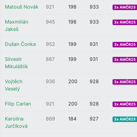
Matouš Novák
921
198
933
3x AMČR25 .
Maxmilián
945
198
933
3x AMČR25 .
Jakeš
Dušan Čonka
952
199
931
3x AMČR25 .
Silvestr
887
199
931
3x AMČR25 .
Mikuláštík
Vojtěch
936
200
928
3x AMČR25 .
Veselý
Filip Carlan
921
200
928
3x AMČR25 .
Karolína
869
184
927
3x AMČR25 .
Jurčíková