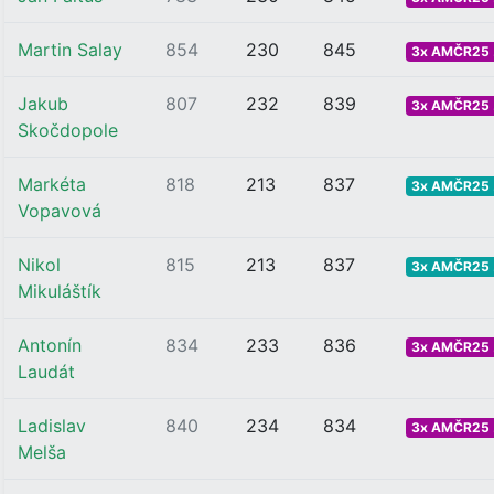
Martin Salay
854
230
845
3x AMČR25 .
Jakub
807
232
839
3x AMČR25 .
Skočdopole
Markéta
818
213
837
3x AMČR25 .
Vopavová
Nikol
815
213
837
3x AMČR25 .
Mikuláštík
Antonín
834
233
836
3x AMČR25 .
Laudát
Ladislav
840
234
834
3x AMČR25 .
Melša