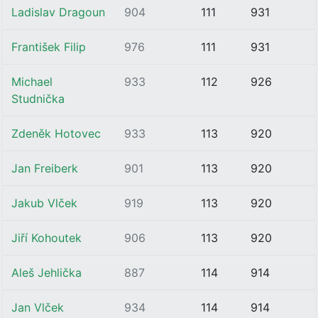
Ladislav Dragoun
904
111
931
František Filip
976
111
931
Michael
933
112
926
Studnička
Zdeněk Hotovec
933
113
920
Jan Freiberk
901
113
920
Jakub Vlček
919
113
920
Jiří Kohoutek
906
113
920
Aleš Jehlička
887
114
914
Jan Vlček
934
114
914