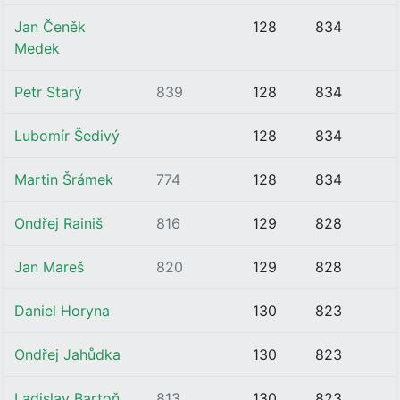
Jan Čeněk
128
834
Medek
Petr Starý
839
128
834
Lubomír Šedivý
128
834
Martin Šrámek
774
128
834
Ondřej Rainiš
816
129
828
Jan Mareš
820
129
828
Daniel Horyna
130
823
Ondřej Jahůdka
130
823
Ladislav Bartoň
813
130
823