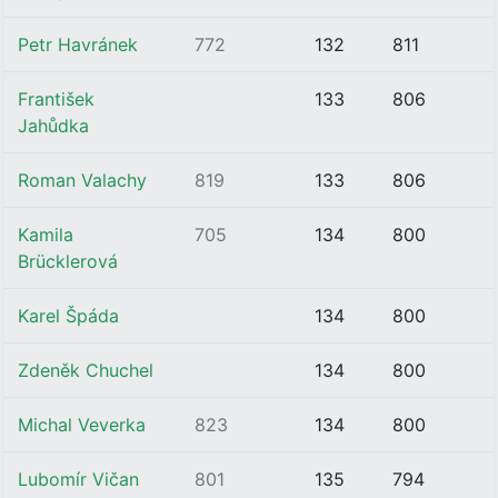
Petr Havránek
772
132
811
František
133
806
Jahůdka
Roman Valachy
819
133
806
Kamila
705
134
800
Brücklerová
Karel Špáda
134
800
Zdeněk Chuchel
134
800
Michal Veverka
823
134
800
Lubomír Vičan
801
135
794