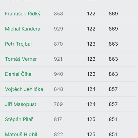
František Řídký
858
122
869
Michal Kundera
929
122
869
Petr Trejbal
870
123
863
Tomáš Verner
921
123
863
Daniel Číhal
940
123
863
Vojtěch Jehlička
848
124
857
Jiří Masopust
769
124
857
Štěpán Pilař
817
125
851
Matouš Hlobil
822
125
851