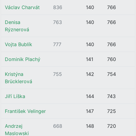
Václav Charvát
836
140
766
Denisa
763
140
766
Rýznerová
Vojta Bublík
777
140
766
Dominik Plachý
141
760
Kristýna
755
142
754
Brücklerová
Jiří Líška
144
743
František Velinger
147
725
Andrzej
668
148
720
Maslowski