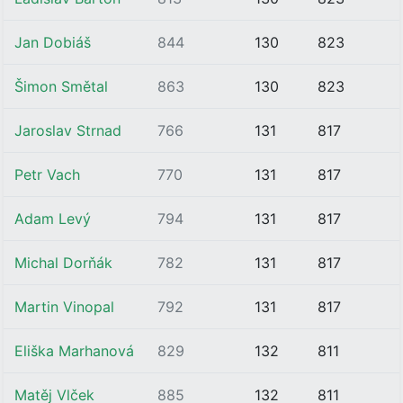
Jan Dobiáš
844
130
823
Šimon Smětal
863
130
823
Jaroslav Strnad
766
131
817
Petr Vach
770
131
817
Adam Levý
794
131
817
Michal Dorňák
782
131
817
Martin Vinopal
792
131
817
Eliška Marhanová
829
132
811
Matěj Vlček
885
132
811