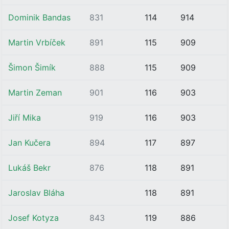
Dominik Bandas
831
114
914
Martin Vrbíček
891
115
909
Šimon Šimík
888
115
909
Martin Zeman
901
116
903
Jiří Mika
919
116
903
Jan Kučera
894
117
897
Lukáš Bekr
876
118
891
Jaroslav Bláha
118
891
Josef Kotyza
843
119
886