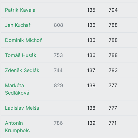
Patrik Kavala
135
794
Jan Kuchař
808
136
788
Dominik Michoň
136
788
Tomáš Husák
753
136
788
Zdeněk Sedlák
744
137
783
Markéta
829
138
777
Sedláková
Ladislav Melša
138
777
Antonín
786
139
771
Krumpholc