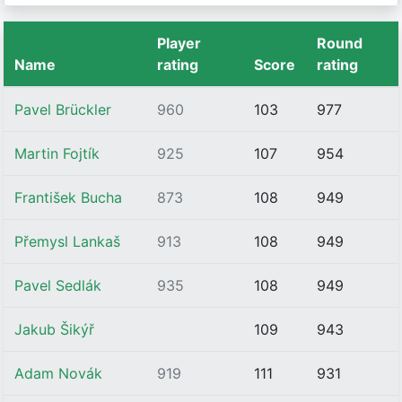
Player
Round
Name
rating
Score
rating
Pavel Brückler
960
103
977
Martin Fojtík
925
107
954
František Bucha
873
108
949
Přemysl Lankaš
913
108
949
Pavel Sedlák
935
108
949
Jakub Šikýř
109
943
Adam Novák
919
111
931