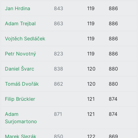
Jan Hrdina
843
119
886
Adam Trejbal
863
119
886
Vojtěch Sedláček
119
886
Petr Novotný
823
119
886
Daniel Švarc
838
120
880
Tomáš Dvořák
862
120
880
Filip Brückler
121
874
Adam
871
121
874
Surjomartono
Marek Slezák
850
122
869