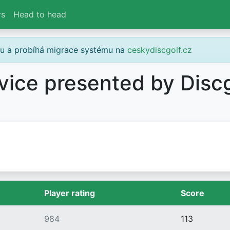
rs
Head to head
gu a probíhá migrace systému na
ceskydiscgolf.cz
vice presented by Disc
Player rating
Score
984
113