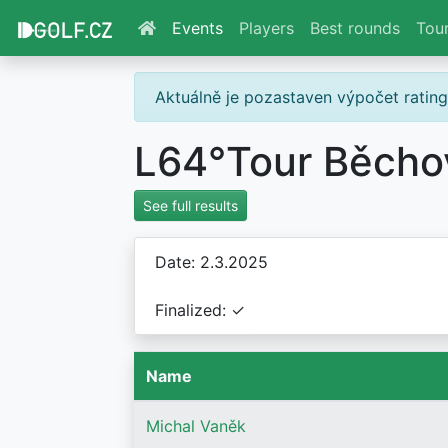
Events
Players
Best rounds
Tou
Aktuálně je pozastaven výpočet ratin
L64°Tour Běcho
See full results
Date: 2.3.2025
Finalized: ✓
Name
Michal Vaněk