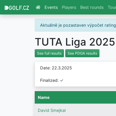
Events
Players
Best rounds
Tou
Aktuálně je pozastaven výpočet ratin
TUTA Liga 2025 
See full results
See PDGA results
Date: 22.3.2025
Finalized: ✓
Name
David Smejkal