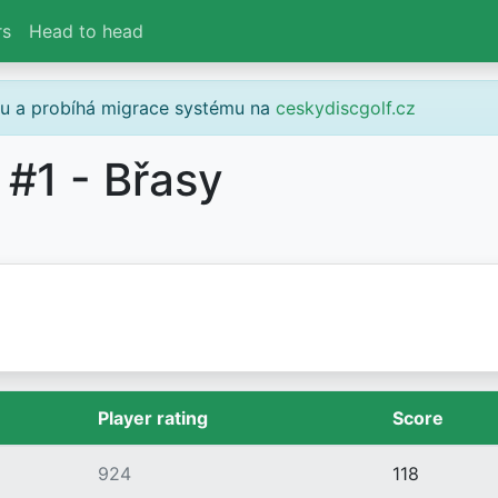
rs
Head to head
gu a probíhá migrace systému na
ceskydiscgolf.cz
#1 - Břasy
Player rating
Score
924
118