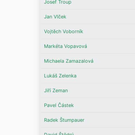
Josef Troup
Jan Vlček
Vojtěch Voborník
Markéta Vopavová
Michaela Zamazalová
Lukáš Zelenka
Jiří Zeman
Pavel Částek
Radek Štumpauer
David Štědrý