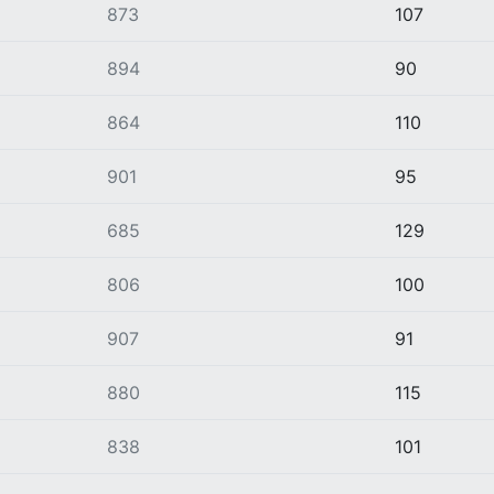
873
107
894
90
864
110
901
95
685
129
806
100
907
91
880
115
838
101