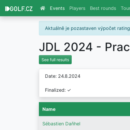
Events
Players
Best rounds
Tou
Aktuálně je pozastaven výpočet ratin
JDL 2024 - Prac
See full results
Date: 24.8.2024
Finalized: ✓
Name
Sébastien Daňhel