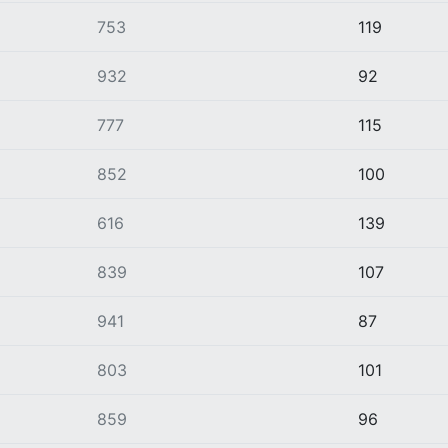
753
119
932
92
777
115
852
100
616
139
839
107
941
87
803
101
859
96