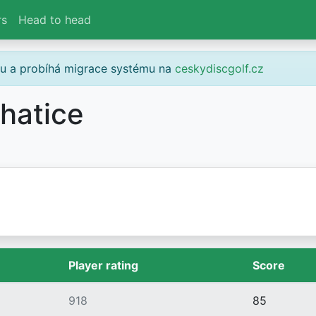
rs
Head to head
gu a probíhá migrace systému na
ceskydiscgolf.cz
hatice
Player rating
Score
918
85