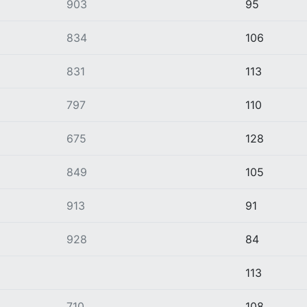
903
95
834
106
831
113
797
110
675
128
849
105
913
91
928
84
113
710
108