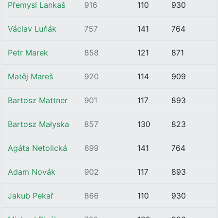
Přemysl Lankaš
916
110
930
Václav Luňák
757
141
764
Petr Marek
858
121
871
Matěj Mareš
920
114
909
Bartosz Mattner
901
117
893
Bartosz Małyska
857
130
823
Agáta Netolická
699
141
764
Adam Novák
902
117
893
Jakub Pekař
866
110
930