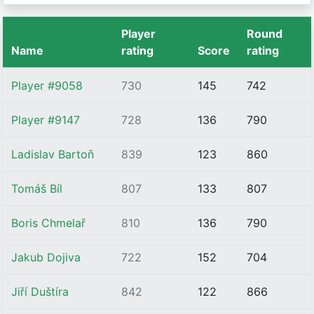
Player
Round
Name
rating
Score
rating
Player #9058
730
145
742
Player #9147
728
136
790
Ladislav Bartoň
839
123
860
Tomáš Bíl
807
133
807
Boris Chmelař
810
136
790
Jakub Dojiva
722
152
704
Jiří Duštíra
842
122
866