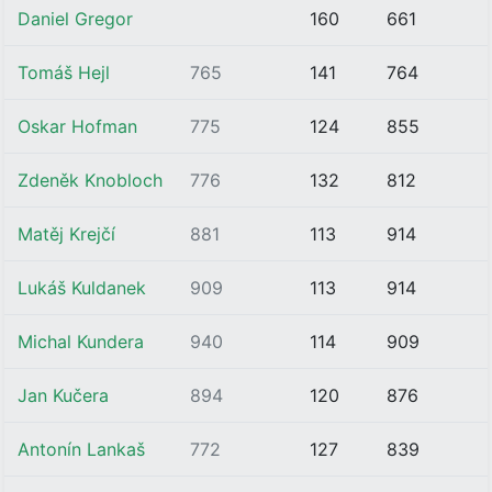
Daniel Gregor
160
661
Tomáš Hejl
765
141
764
Oskar Hofman
775
124
855
Zdeněk Knobloch
776
132
812
Matěj Krejčí
881
113
914
Lukáš Kuldanek
909
113
914
Michal Kundera
940
114
909
Jan Kučera
894
120
876
Antonín Lankaš
772
127
839