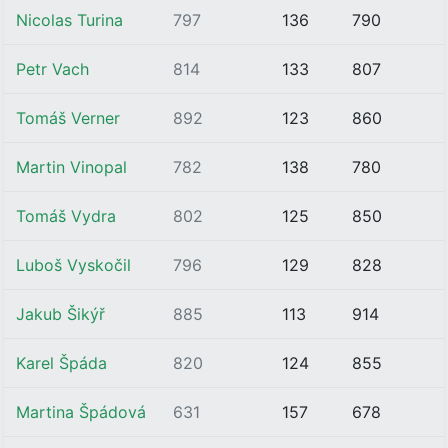
Nicolas Turina
797
136
790
Petr Vach
814
133
807
Tomáš Verner
892
123
860
Martin Vinopal
782
138
780
Tomáš Vydra
802
125
850
Luboš Vyskočil
796
129
828
Jakub Šikýř
885
113
914
Karel Špáda
820
124
855
Martina Špádová
631
157
678