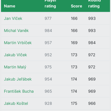
Player
Round
Name
rating
Score
rating
Jan Vlček
977
166
993
Michal Vaněk
984
166
993
Martin Vrbíček
957
169
984
Jakub Vlček
952
173
972
Martin Malý
975
173
972
Jakub Jeřábek
954
174
969
František Bucha
965
174
969
Jakub Koštel
928
175
966