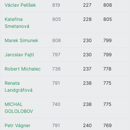
Václav Pelíšek
819
227
808
Kateřina
805
228
805
Smetanová
Marek Simunek
808
230
799
Jaroslav Fajtl
797
230
799
Robert Michalec
736
237
778
Renata
791
238
775
Landgráfová
MICHAL
740
238
775
GOLOLOBOV
Petr Vágner
791
240
769