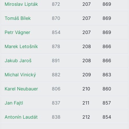
Miroslav Lipták
872
207
869
Tomáš Bílek
870
207
869
Petr Vágner
854
207
869
Marek Letošník
878
208
866
Jakub Jaroš
891
208
866
Michal Vinický
882
209
863
Karel Neubauer
806
210
860
Jan Fajtl
837
211
857
Antonín Laudát
838
212
854