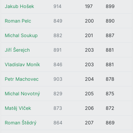
Jakub Hošek
914
197
899
Roman Pelc
849
200
890
Michal Soukup
882
201
887
Jiří Šerejch
891
203
881
Vladislav Moník
846
203
881
Petr Machovec
903
204
878
Michal Novotný
829
205
875
Matěj Vlček
873
206
872
Roman Štědrý
864
207
869