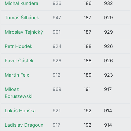
Michal Kundera
936
186
932
Tomáš Šilhánek
947
187
929
Miroslav Tejnický
901
187
929
Petr Houdek
924
188
926
Pavel Částek
926
188
926
Martin Feix
912
189
923
Miłosz
969
191
917
Boruszewski
Lukáš Houška
921
192
914
Ladislav Dragoun
917
192
914