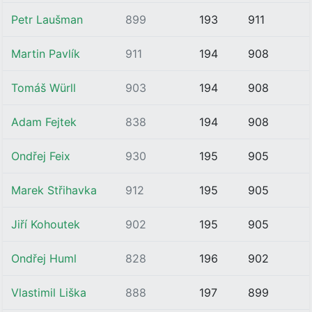
Petr Laušman
899
193
911
Martin Pavlík
911
194
908
Tomáš Würll
903
194
908
Adam Fejtek
838
194
908
Ondřej Feix
930
195
905
Marek Střihavka
912
195
905
Jiří Kohoutek
902
195
905
Ondřej Huml
828
196
902
Vlastimil Liška
888
197
899