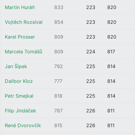
Martin Huráň
833
223
820
Vojtěch Rozsíval
854
223
820
Karel Prosser
809
223
820
Marcela Tomášů
809
224
817
Jan Šípek
792
225
814
Dalibor Kloz
777
225
814
Petr Smejkal
818
225
814
Filip Jindáček
787
226
811
René Dvorovčík
815
226
811