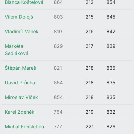
Bianca Koštelová
864
212
854
Vilém Dolejš
803
215
845
Vladimír Vaněk
810
216
842
Markéta
829
217
839
Sedláková
Štěpán Mareš
821
218
835
David Průcha
854
218
835
Miroslav Vlček
854
218
835
Karel Zdeněk
764
219
832
Michal Freisleben
777
221
826