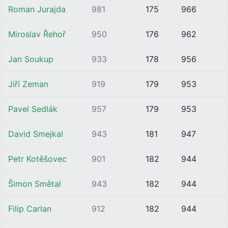
Roman Jurajda
981
175
966
Miroslav Řehoř
950
176
962
Jan Soukup
933
178
956
Jiří Zeman
919
179
953
Pavel Sedlák
957
179
953
David Smejkal
943
181
947
Petr Kotěšovec
901
182
944
Šimon Smětal
943
182
944
Filip Carlan
912
182
944