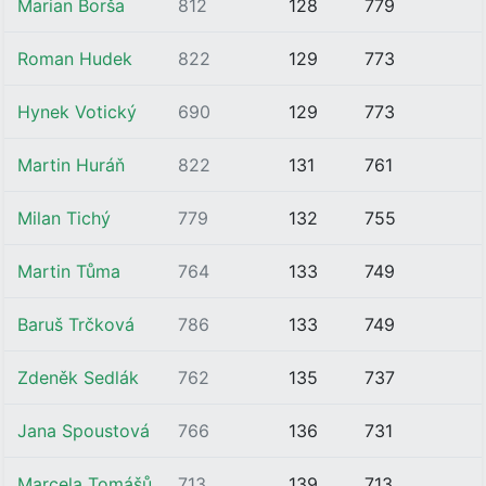
Marian Borša
812
128
779
Roman Hudek
822
129
773
Hynek Votický
690
129
773
Martin Huráň
822
131
761
Milan Tichý
779
132
755
Martin Tůma
764
133
749
Baruš Trčková
786
133
749
Zdeněk Sedlák
762
135
737
Jana Spoustová
766
136
731
Marcela Tomášů
713
139
713