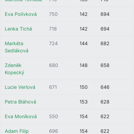
Eva Polívková
750
142
694
Lenka Tichá
718
142
694
Markéta
724
144
682
Sedláková
Zdeněk
680
148
658
Kopecký
Lucie Verlová
671
150
646
Petra Bláhová
153
628
Eva Moníková
550
154
622
Adam Filip
696
154
622