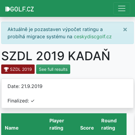
×
Aktuálně je pozastaven výpočet ratingu a
probíhá migrace systému na
ceskydiscgolf.cz
SZDL 2019 KADAŇ
SZDL 2019
See full results
Date: 21.9.2019
Finalized: ✓
Player
Round
Name
rating
Score
rating