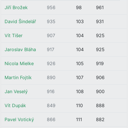
Jiří Brožek
956
98
961
David Šindelář
935
103
931
Vít Tišer
907
104
925
Jaroslav Bláha
917
104
925
Nicola Mielke
926
105
919
Martin Fojtík
890
107
906
Jan Veselý
916
108
900
Vít Dupák
849
110
888
Pavel Votický
866
111
882