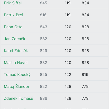
Erik Šiffel
845
119
834
Patrik Brei
816
119
834
Pepa Otta
843
120
828
Jan Zdeněk
832
120
828
Karel Zdeněk
829
120
828
Martin Havel
832
120
828
Tomáš Koucký
825
122
816
Matěj Šlandor
822
128
779
Zdeněk Tomášů
836
128
779