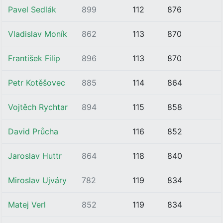
Pavel Sedlák
899
112
876
Vladislav Moník
862
113
870
František Filip
896
113
870
Petr Kotěšovec
885
114
864
Vojtěch Rychtar
894
115
858
David Průcha
116
852
Jaroslav Huttr
864
118
840
Miroslav Ujváry
782
119
834
Matej Verl
852
119
834