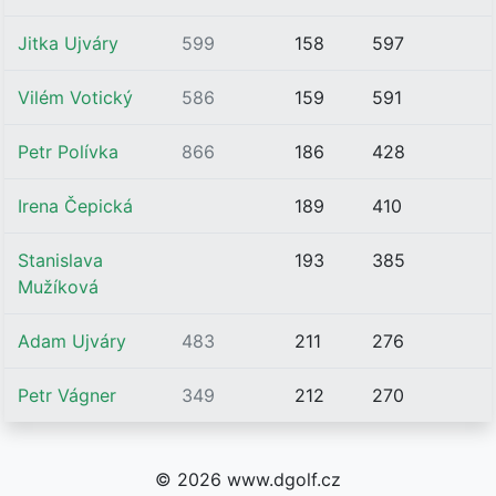
Jitka Ujváry
599
158
597
Vilém Votický
586
159
591
Petr Polívka
866
186
428
Irena Čepická
189
410
Stanislava
193
385
Mužíková
Adam Ujváry
483
211
276
Petr Vágner
349
212
270
© 2026 www.dgolf.cz